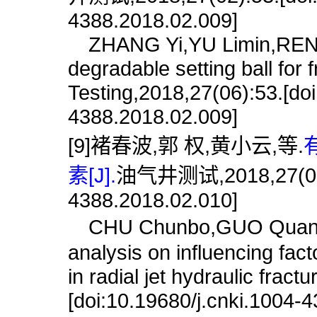
4388.2018.02.009]
ZHANG Yi,YU Limin,REN Yo
degradable setting ball for 
Testing,2018,27(06):53.[doi
4388.2018.02.009]
[9]褚春波,郭 权,黄小云,等.
素[J].
油气井测试,2018,27(02):5
4388.2018.02.010]
CHU Chunbo,GUO Quan,HU
analysis on influencing fact
in radial jet hydraulic fract
[doi:10.19680/j.cnki.1004-