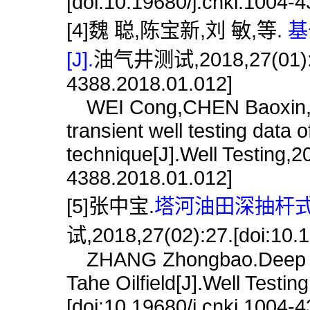
[doi:10.19680/j.cnki.1004-
[4]魏 聪,陈宝新,刘 敏,等.
基
[J].
油气井测试,2018,27(01):73.
4388.2018.01.012]
WEI Cong,CHEN Baoxin,LIU 
transient well testing data
technique[J].Well Testing,2
4388.2018.01.012]
[5]张中宝.
塔河油田深抽杆式
试,2018,27(02):27.[doi:10.1
ZHANG Zhongbao.Deep inte
Tahe Oilfield[J].Well Testin
[doi:10.19680/j.cnki.1004-