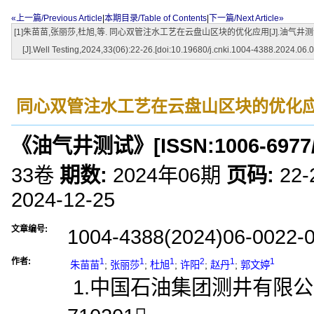
«上一篇/Previous Article
|
本期目录/Table of Contents
|
下一篇/Next Article»
[1]朱苗苗,张丽莎,杜旭,等. 同心双管注水工艺在云盘山区块的优化应用[J].油气井测试,2024,33(06)
[J].Well Testing,2024,33(06):22-26.[doi:10.19680/j.cnki.1004-4388.2024.06.0
同心双管注水工艺在云盘山区块的优化
《油气井测试》
[ISSN:
1006-6977
33卷
期数:
2024年06期
页码:
22-
2024-12-25
文章编号:
1004-4388(2024)06-0022-
作者:
1
1
1
2
1
1
朱苗苗
;
张丽莎
;
杜旭
;
许阳
;
赵丹
;
郭文婷
1.中国石油集团测井有限公