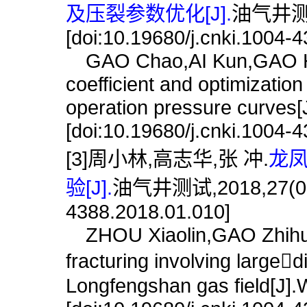
及压裂参数优化[J].
油气井测试,
[doi:10.19680/j.cnki.1004-
GAO Chao,AI Kun,GAO Hui,e
coefficient and optimizatio
operation pressure curves[J
[doi:10.19680/j.cnki.1004-
[3]周小林,高志华,张 冲.
龙
验[J].
油气井测试,2018,27(01):6
4388.2018.01.010]
ZHOU Xiaolin,GAO Zhihua,
fracturing involving larged
Longfengshan gas field[J].W