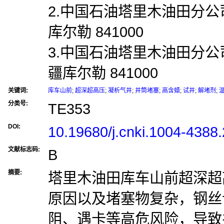
2.中国石油塔里木油田分公
库尔勒 841000
3.中国石油塔里木油田分公
疆库尔勒 841000
关键词:
库车山前
;
超深超高压
;
凝析气井
;
井筒堵塞
;
高含蜡
;
试井
;
解堵剂
;
分类号:
TE353
DOI:
10.19680/j.cnki.1004-4388
文献标志码:
B
摘要:
塔里木油田库车山前超深超
原因以及堵塞物复杂，钢丝
阻、遇卡等高危风险，导致