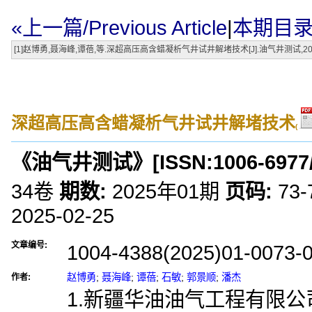
«上一篇/Previous Article
|
本期目录/Ta
[1]赵博勇,聂海峰,谭蓓,等.深超高压高含蜡凝析气井试井解堵技术[J].油气井测试,2025,34(01):73-
深超高压高含蜡凝析气井试井解堵技术
(
《油气井测试》
[ISSN:
1006-6977
34卷
期数:
2025年01期
页码:
73-
2025-02-25
文章编号:
1004-4388(2025)01-0073-
赵博勇
;
聂海峰
;
谭蓓
;
石敏
;
郭景顺
;
潘杰
作者:
1.新疆华油油气工程有限公司 