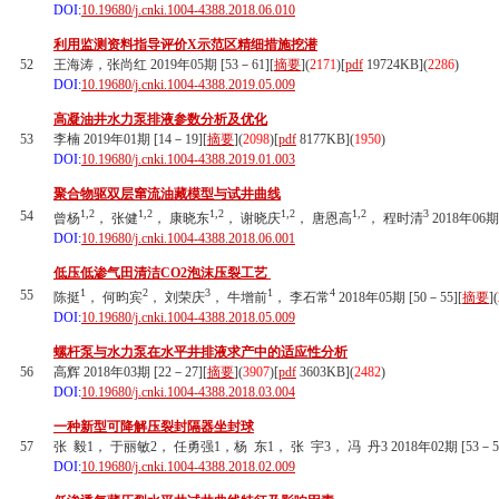
DOI:
10.19680/j.cnki.1004-4388.2018.06.010
利用监测资料指导评价X示范区精细措施挖潜
52
王海涛，张尚红 2019年05期 [53－61][
摘要
](
2171
)
[
pdf
19724KB]
(
2286
)
DOI:
10.19680/j.cnki.1004-4388.2019.05.009
高凝油井水力泵排液参数分析及优化
53
李楠 2019年01期 [14－19][
摘要
](
2098
)
[
pdf
8177KB]
(
1950
)
DOI:
10.19680/j.cnki.1004-4388.2019.01.003
聚合物驱双层窜流油藏模型与试井曲线
1,2
1,2
1,2
1,2
1,2
3
54
曾杨
， 张健
， 康晓东
， 谢晓庆
， 唐恩高
， 程时清
2018年06期 
DOI:
10.19680/j.cnki.1004-4388.2018.06.001
低压低渗气田清洁CO2泡沫压裂工艺
1
2
3
1
4
55
陈挺
， 何昀宾
， 刘荣庆
， 牛增前
， 李石常
2018年05期 [50－55][
摘要
](
DOI:
10.19680/j.cnki.1004-4388.2018.05.009
螺杆泵与水力泵在水平井排液求产中的适应性分析
56
高辉 2018年03期 [22－27][
摘要
](
3907
)
[
pdf
3603KB]
(
2482
)
DOI:
10.19680/j.cnki.1004-4388.2018.03.004
一种新型可降解压裂封隔器坐封球
57
张 毅1， 于丽敏2， 任勇强1，杨 东1， 张 宇3， 冯 丹3 2018年02期 [53－58
DOI:
10.19680/j.cnki.1004-4388.2018.02.009