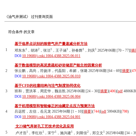
《油气井测试》
过刊查询页面
符合条件
的文章
基于临界点识别的致密气井产量递减分析方法
1
2
1
1
1
1
1
邓东东
，胡涛
，张洁
，王子涵
，孙春辉
，刘庆
2025年06期 [70－77][
摘
DOI:
10.19680/j.cnki.1004-4388.2025.06.011
基于数值模型的高泥质疏松砂岩储层产能主控因素分析
2
张云鹏，高尚，符扬洋，代磊阳，牟媚，张璐 2025年06期 [64－69][
摘要
](
47
DOI:
10.19680/j.cnki.1004-4388.2025.06.010
基于CFD的柱塞结构与注气制度协同优化
3
班和，贾洪革，周宏华，魏吉凯 2025年06期 [24－30][
摘要
](
406
)
[
pdf
4806KB
DOI:
10.19680/j.cnki.1004-4388.2025.06.004
基于机理模型和智能修正的油藏定点压力预测方法
4
吕远哲，左信，岳元龙 2025年04期 [1－10][
摘要
](
744
)
[
pdf
5994KB]
(
798
)
DOI:
10.19680/j.cnki.1004-4388.2025.04.001
文23储气库射孔工艺技术优化及应用
1
1
1
1
2
1
5
卢才浩
，李红欣
，宋宁
，施兴建
，刘斯佳
，郑立文
2025年04期 [34－39