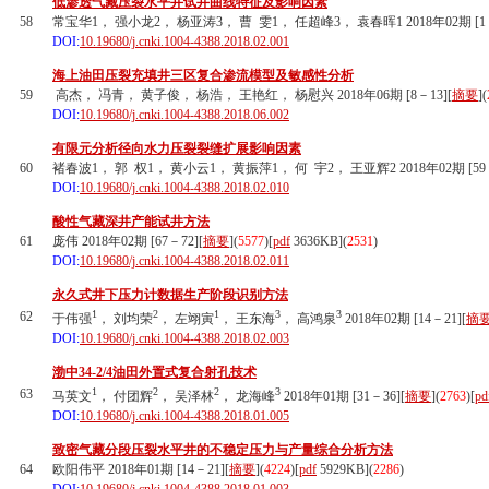
低渗透气藏压裂水平井试井曲线特征及影响因素
58
常宝华1， 强小龙2， 杨亚涛3， 曹 雯1， 任超峰3， 袁春晖1 2018年02期 [1－
DOI:
10.19680/j.cnki.1004-4388.2018.02.001
海上油田压裂充填井三区复合渗流模型及敏感性分析
59
高杰， 冯青， 黄子俊， 杨浩， 王艳红， 杨慰兴 2018年06期 [8－13][
摘要
](
DOI:
10.19680/j.cnki.1004-4388.2018.06.002
有限元分析径向水力压裂裂缝扩展影响因素
60
褚春波1， 郭 权1， 黄小云1， 黄振萍1， 何 宇2， 王亚辉2 2018年02期 [59－
DOI:
10.19680/j.cnki.1004-4388.2018.02.010
酸性气藏深井产能试井方法
61
庞伟 2018年02期 [67－72][
摘要
](
5577
)
[
pdf
3636KB]
(
2531
)
DOI:
10.19680/j.cnki.1004-4388.2018.02.011
永久式井下压力计数据生产阶段识别方法
1
2
1
3
3
62
于伟强
， 刘均荣
， 左翊寅
， 王东海
， 高鸿泉
2018年02期 [14－21][
摘
DOI:
10.19680/j.cnki.1004-4388.2018.02.003
渤中34-2/4油田外置式复合射孔技术
1
2
2
3
63
马英文
， 付团辉
， 吴泽林
， 龙海峰
2018年01期 [31－36][
摘要
](
2763
)
[
pd
DOI:
10.19680/j.cnki.1004-4388.2018.01.005
致密气藏分段压裂水平井的不稳定压力与产量综合分析方法
64
欧阳伟平 2018年01期 [14－21][
摘要
](
4224
)
[
pdf
5929KB]
(
2286
)