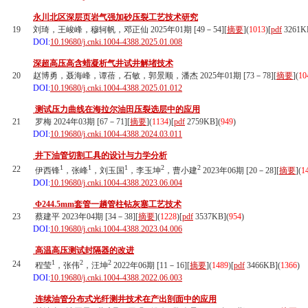
永川北区深层页岩气强加砂压裂工艺技术研究
19
刘琦，王峻峰，穆轲帆，邓正仙 2025年01期 [49－54][
摘要
](
1013
)
[
pdf
3261K
DOI:
10.19680/j.cnki.1004-4388.2025.01.008
深超高压高含蜡凝析气井试井解堵技术
20
赵博勇，聂海峰，谭蓓，石敏，郭景顺，潘杰 2025年01期 [73－78][
摘要
](
10
DOI:
10.19680/j.cnki.1004-4388.2025.01.012
测试压力曲线在海拉尔油田压裂选层中的应用
21
罗梅 2024年03期 [67－71][
摘要
](
1134
)
[
pdf
2759KB]
(
949
)
DOI:
10.19680/j.cnki.1004-4388.2024.03.011
井下油管切割工具的设计与力学分析
1
1
1
2
2
22
伊西锋
，张峰
，刘玉国
，李玉坤
，曹小建
2023年06期 [20－28][
摘要
](
1
DOI:
10.19680/j.cnki.1004-4388.2023.06.004
Φ244.5mm套管一趟管柱钻灰塞工艺技术
23
蔡建平 2023年04期 [34－38][
摘要
](
1228
)
[
pdf
3537KB]
(
954
)
DOI:
10.19680/j.cnki.1004-4388.2023.04.006
高温高压测试封隔器的改进
1
2
2
24
程莹
，张伟
，汪坤
2022年06期 [11－16][
摘要
](
1489
)
[
pdf
3466KB]
(
1366
)
DOI:
10.19680/j.cnki.1004-4388.2022.06.003
连续油管分布式光纤测井技术在产出剖面中的应用