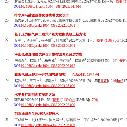
25
林清金1,沈开元2,蒋应飞2,罗强1,姚杰1,陶春呈2 2023年01期 [58－62][
摘要
](
1
DOI:
10. 19680/ j. cnki. 1004-4388. 2023. 01. 010
排水用马赫激波雾化器喷嘴优化设计
26
高秀丽1，邱晓宁2，侯万滨3，鲍作帆1，李飞2，陈世春2 2022年05期 [1－
DOI:
10.19680/j.cnki.1004-4388.2022.05.001
基于压力的气井二项式产能方程曲线校正新方法
1
2
2
3
27
吴英
，马焕英
，张子前
，叶旭峰
2022年06期 [1－5][
摘要
](
1508
)
[
pdf
196
DOI:
10.19680/j.cnki.1004-4388.2022.06.001
潜山低渗透储层试井设计主控因素及改进方案
1
1
2
1
1
28
房鑫磊
，赵洪绪
，杨志成
，于伟强
，赵洪涛
2022年06期 [59－64][
摘要
]
DOI:
10.19680/j.cnki.1004-4388.2022.06.012
致密气藏压裂水平井精细布缝研究——以新沙31-1井为例
1
2
2
2
29
赵祚培
，王兴文
，缪尉杰
，邱玲
2023年05期 [50－55][
摘要
](
1246
)
[
pdf
17
DOI:
10.19680/j.cnki.1004-4388.2023.05.009
水平井产出剖面监测新方法
30
闫正和 2022年02 [49－56][
摘要
](
2439
)
[
pdf
5336KB]
(
1709
)
DOI:
10.19680/j.cnki.1004-4388.2022.02.009
彭阳油田自生热增能压裂技术
1,2
1,2
1,2
1,2
1,2
31
王成旺
，刘晓庆
，陈文斌
，李昌恒
，王广涛
 2022年06期 [27－3
DOI:
10.19680/j.cnki.1004-4388.2022.06.006