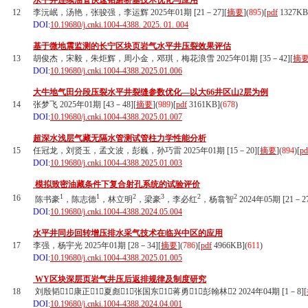
水平井连续油管快速钻磨桥塞技术优化与应用
12
李沅岷，汤艳，张骏强，李运辉 2025年01期 [21－27][
摘要
](
895
)
[
pdf
1327KB
DOI:
10.19680/j.cnki.1004-4388. 2025. 01. 004
基于微地震监测的长宁区块页岩气水平井压裂效果评估
13
胡俊杰，宋毅，朱炬辉，周小金，邓琪，梅花浪雪 2025年01期 [35－42][
摘
DOI:
10.19680/j.cnki.1004-4388.2025.01.006
大牛地气田分段压裂水平井裂缝参数优化—以大66井区山2层为例
14
张梦飞 2025年01期 [43－48][
摘要
](
989
)
[
pdf
3161KB]
(
678
)
DOI:
10.19680/j.cnki.1004-4388.2025.01.007
超深水浅层气藏无隔水管测试管柱力学性能分析
15
任冠龙，刘贤玉，孟文波，彭巍，孙巧雷 2025年01期 [15－20][
摘要
](
894
)
[
pd
DOI:
10.19680/j.cnki.1004-4388.2025.01.003
模拟致密油藏条件下复合射孔系统的试验评价
1
1
2
3
2
2
16
陈书豪
，陈志德
，林立明
，梁豪
，李必红
，杨翕智
2024年05期 [21－27
DOI:
10.19680/j.cnki.1004-4388.2024.05.004
水平井同步回转增压排水采气技术在临兴中区的应用
17
李强，杨宇光 2025年01期 [28－34][
摘要
](
786
)
[
pdf
4966KB]
(
611
)
DOI:
10.19680/j.cnki.1004-4388.2025.01.005
WY区块深层页岩气井压后返排规律及制度研究
18
刘殷韬1，康正1，夏彪1，张国东1，蒋勇1，彭翰林2 2024年04期 [1－8][
DOI:
10.19680/j.cnki.1004-4388.2024.04.001