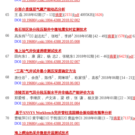
DOI:
10.19680/j.cnki.1004-4388.2018.01.003
分形介质煤层气藏产能动态分析
65
王 磊 2018年02期 [7－13][
摘要
](
2151
)
[
pdf
4095KB]
(
1626
)
DOI:
10.19680/j.cnki.1004-4388.2018.02.002
焦石坝区块分段压裂井中微地震实时监测技术
1,2
2
1
1
66
高东伟
， 赵志红
， 张晗
， 李婷
2018年05期 [42－49][
摘要
](
1578
)
[
pdf
6
DOI:
10.19680/j.cnki.1004-4388.2018.05.008
海上油气井快速诱喷测试技术
67
田向东1， 康 露2， 杨 志2， 张晓东1 2018年02期 [41－46][
摘要
](
6423
)
[
pdf
DOI:
10.19680/j.cnki.1004-4388.2018.02.007
“三高”气井试井最小测压深度确定方法
1
1
2
1
1
1
68
唐仕谷
， 余燕
， 陈伟
， 周琳琅
， 欧家强
， 袁权
2018年06期 [14－21][
DOI:
10.19680/j.cnki.1004-4388.2018.06.003
涪陵页岩气田分段压裂水平井非稳态产能评价方法
69
郑爱维， 李继庆， 卢文涛， 梁 榜， 张 谦， 杨文新 2018年01期 [22－30][
DOI:
10.19680/j.cnki.1004-4388.2018.01.004
基于ANSYS Workbench完井管柱流固耦合振动固有频率分析
70
曹银萍1， 黄宇曦1， 于凯强2， 窦益华1 2018年01期 [1－7][
摘要
](
7137
)
[
p
DOI:
10.19680/j.cnki.1004-4388.2018.01.001
海上稠油热采井微差井温测试技术