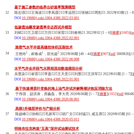
基于施工参数的临界出砂速率预测模型
32
陈志强1，王海波1，李凤霞1，李远照2，张驰2，周彤1 2022年03期 [1－8]
DOI:
10.19680/j.cnki.1004-4388.2022.03.001
低渗透油藏变渗透率非达西试井模型
33
刘斌1，兰卫星2，万芬3，张雷1，刘春艳1 2022年02 [1－6][
摘要
](
1685
)
[
p
DOI:
10.19680/j.cnki.1004-4388.2022.02.001
致密气水平井提高缝控体积压裂技术
1
1
2
34
王艳玲
，郝春成
，邵光超
2022年06期 [40－44][
摘要
](
907
)
[
pdf
3069KB]
(
1
DOI:
10.19680/j.cnki.1004-4388.2022.06.008
水平气井全井段气水两相流动数值模拟分析
35
吴墨染1，崔雷2，李盈2，王天意2，刘墨2，王洪军2 2022年01期 [1－7][
DOI:
10.19680/j.cnki.1004-4388.2022.01.001
基于快速傅里叶变换的海上油气井试井解释潮汐效应消除方法
36
于伟强，赵洪涛，房鑫磊，李大亮 2020年06期 [1－7][
摘要
](
1932
)
[
pdf
9064K
DOI:
10.19680/j.cnki.1004-4388.2020.06.001
高探1井储层评价与产能分析
37
陈超峰1，孙刚2，毛新军1，胡广文3，封猛3, 咸玉席2 2020年05期 [61－6
DOI:
10.19680/j.cnki.1004-4388.2020.05.011
明格布拉克构造“五高”深井试油测试技术