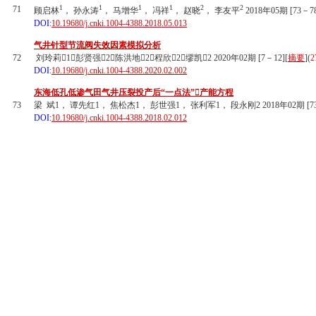
1
1
1
1
2
2
71
顾启林
， 孙永涛
， 马增华
， 冯祥
， 赵晓
， 李友平
2018年05期 [73－78
DOI:
10.19680/j.cnki.1004-4388.2018.05.013
气井针型节流阀失效因素模拟分析
72
刘玲莉1，彭贤强2，陈洪地2，程欣2，缪凯2 2020年02期 [7－12][
摘要
](
2
DOI:
10.19680/j.cnki.1004-4388.2020.02.002
东海低孔低渗气田气井压裂投产后“一点法”产能方程
73
梁 斌1， 谭先红1， 焦松杰1， 彭世强1， 张利军1， 段永刚2 2018年02期 [73
DOI:
10.19680/j.cnki.1004-4388.2018.02.012