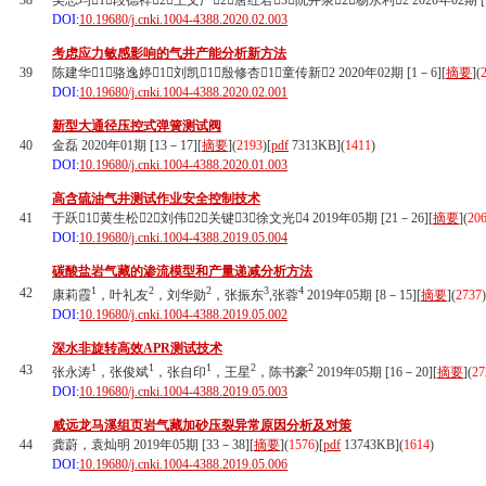
38
吴志均1，段德祥2，王文广2，唐红君3，阮井泉2，杨永利2 2020年02期 [1
DOI:
10.19680/j.cnki.1004-4388.2020.02.003
考虑应力敏感影响的气井产能分析新方法
39
陈建华1，骆逸婷1，刘凯1，殷修杏1，童传新2 2020年02期 [1－6][
摘要
](
DOI:
10.19680/j.cnki.1004-4388.2020.02.001
新型大通径压控式弹簧测试阀
40
金磊 2020年01期 [13－17][
摘要
](
2193
)
[
pdf
7313KB]
(
1411
)
DOI:
10.19680/j.cnki.1004-4388.2020.01.003
高含硫油气井测试作业安全控制技术
41
于跃1，黄生松2，刘伟2，关键3，徐文光4 2019年05期 [21－26][
摘要
](
20
DOI:
10.19680/j.cnki.1004-4388.2019.05.004
碳酸盐岩气藏的渗流模型和产量递减分析方法
1
2
2
3
4
42
康莉霞
，叶礼友
，刘华勋
，张振东
,张蓉
2019年05期 [8－15][
摘要
](
2737
)
DOI:
10.19680/j.cnki.1004-4388.2019.05.002
深水非旋转高效APR测试技术
1
1
1
2
2
43
张永涛
，张俊斌
，张自印
，王星
，陈书豪
2019年05期 [16－20][
摘要
](
27
DOI:
10.19680/j.cnki.1004-4388.2019.05.003
威远龙马溪组页岩气藏加砂压裂异常原因分析及对策
44
龚蔚，袁灿明 2019年05期 [33－38][
摘要
](
1576
)
[
pdf
13743KB]
(
1614
)
DOI:
10.19680/j.cnki.1004-4388.2019.05.006