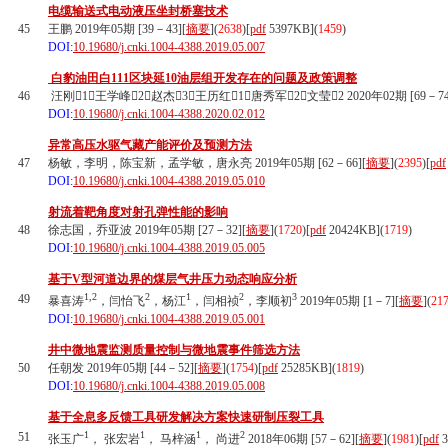
电缆输送式电动液压坐封桥塞技术
45
王鹏 2019年05期 [39－43][
摘要
](
2638
)
[
pdf
5397KB]
(
1459
)
DOI:
10.19680/j.cnki.1004-4388.2019.05.007
白豹油田白111区块延10油层组开发存在的问题及政策调整
46
汪刚1，王学峰2，赵杰3，王历红1，唐秀军2，文莹2 2020年02期 [69－74
DOI:
10.19680/j.cnki.1004-4388.2020.02.012
异常高压水驱气藏产能评价及预测方法
47
杨敏，李明，陈宝新，孟学敏，唐永亮 2019年05期 [62－66][
摘要
](
2395
)
[
pdf
DOI:
10.19680/j.cnki.1004-4388.2019.05.010
射流着靶角度对射孔弹性能的影响
48
徐志国，乔亚波 2019年05期 [27－32][
摘要
](
1720
)
[
pdf
20424KB]
(
1719
)
DOI:
10.19680/j.cnki.1004-4388.2019.05.005
基于V型河道边界的煤层气井压力动态响应分析
1,2
2
1
2
3
49
暴喜涛
，闫怡飞
，杨江
，闫相祯
，李顺初
2019年05期 [1－7][
摘要
](
21
DOI:
10.19680/j.cnki.1004-4388.2019.05.001
井中微地震监测质量控制与微地震事件筛选方法
50
任朝发 2019年05期 [44－52][
摘要
](
1754
)
[
pdf
25285KB]
(
1819
)
DOI:
10.19680/j.cnki.1004-4388.2019.05.008
基于全息多反馈工具研发解决方案快速研制压裂工具
1
1
1
2
51
张玉广
， 张宏岩
， 马梓涵
， 尚进
2018年06期 [57－62][
摘要
](
1981
)
[
pdf
3