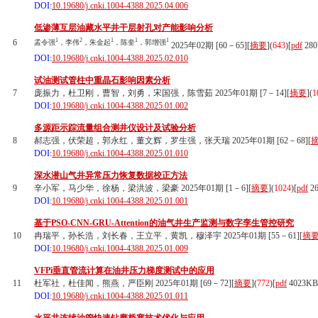
DOI:
10.19680/j.cnki.1004-4388.2025.04.006
低渗薄互层油藏水平井干层射孔对产能影响分析
1
2
1
1
1
6
孟令强
，李伟
，朱金起
，陈奎
，郭增强
2025年02期 [60－65][
摘要
](
643
)
[
pdf
280
DOI:
10.19680/j.cnki.1004-4388.2025.02.010
试油测试管柱中重晶石影响因素分析
7
庞振力，杜卫刚，曹智，刘勇，宋国强，陈雪茹 2025年01期 [7－14][
摘要
](
1
DOI:
10.19680/j.cnki.1004-4388.2025.01.002
多源距示踪流量组合测井仪设计及试验分析
8
郝志强，伏荣超，郭永红，董文辉，罗生强，张天瑞 2025年01期 [62－68][
DOI:
10.19680/j.cnki.1004-4388.2025.01.010
深水潜山气井异常压力恢复数据校正方法
9
辛小军，马少华，徐杨，梁洪波，梁豪 2025年01期 [1－6][
摘要
](
1024
)
[
pdf
26
DOI:
10.19680/j.cnki.1004-4388.2025.01.001
基于PSO-CNN-GRU-Attention的油气井生产监测与数字孪生管控研究
10
冉瑞平，孙长浩，刘长春，王立平，黄凯，穆泽宇 2025年01期 [55－61][
摘
DOI:
10.19680/j.cnki.1004-4388.2025.01.009
VFPi垂直管流计算在油井压力梯度测试中的应用
11
杜军社，杜佳闻，熊燕，严臣刚 2025年01期 [69－72][
摘要
](
772
)
[
pdf
4023KB
DOI:
10.19680/j.cnki.1004-4388.2025.01.011