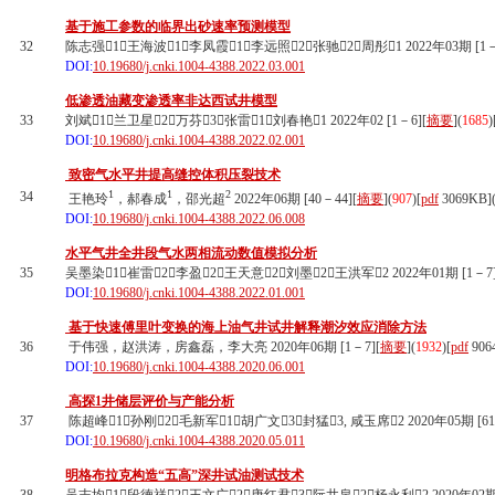
基于施工参数的临界出砂速率预测模型
32
陈志强1，王海波1，李凤霞1，李远照2，张驰2，周彤1 2022年03期 [1－
DOI:
10.19680/j.cnki.1004-4388.2022.03.001
低渗透油藏变渗透率非达西试井模型
33
刘斌1，兰卫星2，万芬3，张雷1，刘春艳1 2022年02 [1－6][
摘要
](
1685
)
DOI:
10.19680/j.cnki.1004-4388.2022.02.001
致密气水平井提高缝控体积压裂技术
1
1
2
34
王艳玲
，郝春成
，邵光超
2022年06期 [40－44][
摘要
](
907
)
[
pdf
3069KB]
DOI:
10.19680/j.cnki.1004-4388.2022.06.008
水平气井全井段气水两相流动数值模拟分析
35
吴墨染1，崔雷2，李盈2，王天意2，刘墨2，王洪军2 2022年01期 [1－7]
DOI:
10.19680/j.cnki.1004-4388.2022.01.001
基于快速傅里叶变换的海上油气井试井解释潮汐效应消除方法
36
于伟强，赵洪涛，房鑫磊，李大亮 2020年06期 [1－7][
摘要
](
1932
)
[
pdf
906
DOI:
10.19680/j.cnki.1004-4388.2020.06.001
高探1井储层评价与产能分析
37
陈超峰1，孙刚2，毛新军1，胡广文3，封猛3, 咸玉席2 2020年05期 [61－
DOI:
10.19680/j.cnki.1004-4388.2020.05.011
明格布拉克构造“五高”深井试油测试技术