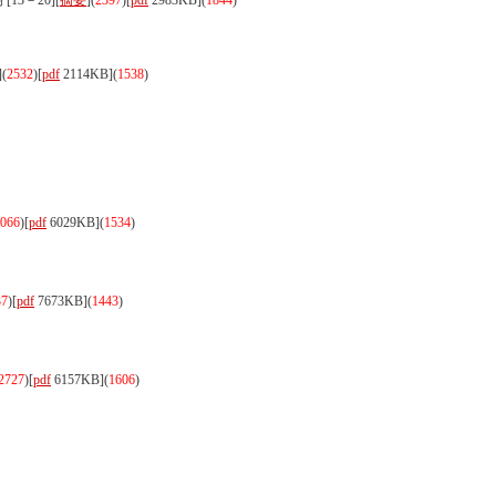
13－20][
摘要
](
2397
)
[
pdf
2983KB]
(
1844
)
](
2532
)
[
pdf
2114KB]
(
1538
)
066
)
[
pdf
6029KB]
(
1534
)
37
)
[
pdf
7673KB]
(
1443
)
2727
)
[
pdf
6157KB]
(
1606
)