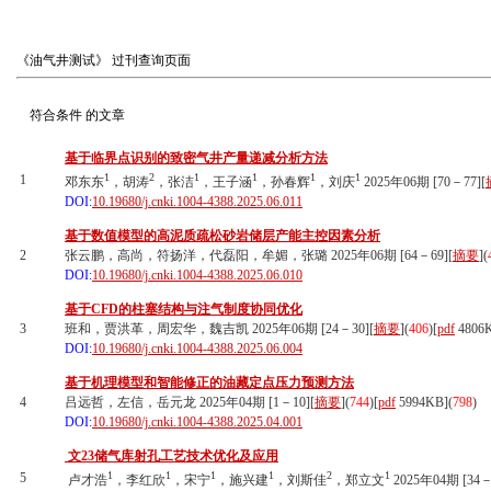
《油气井测试》
过刊查询页面
符合条件
的文章
基于临界点识别的致密气井产量递减分析方法
1
2
1
1
1
1
1
邓东东
，胡涛
，张洁
，王子涵
，孙春辉
，刘庆
2025年06期 [70－77][
DOI:
10.19680/j.cnki.1004-4388.2025.06.011
基于数值模型的高泥质疏松砂岩储层产能主控因素分析
2
张云鹏，高尚，符扬洋，代磊阳，牟媚，张璐 2025年06期 [64－69][
摘要
](
DOI:
10.19680/j.cnki.1004-4388.2025.06.010
基于CFD的柱塞结构与注气制度协同优化
3
班和，贾洪革，周宏华，魏吉凯 2025年06期 [24－30][
摘要
](
406
)
[
pdf
4806
DOI:
10.19680/j.cnki.1004-4388.2025.06.004
基于机理模型和智能修正的油藏定点压力预测方法
4
吕远哲，左信，岳元龙 2025年04期 [1－10][
摘要
](
744
)
[
pdf
5994KB]
(
798
)
DOI:
10.19680/j.cnki.1004-4388.2025.04.001
文23储气库射孔工艺技术优化及应用
1
1
1
1
2
1
5
卢才浩
，李红欣
，宋宁
，施兴建
，刘斯佳
，郑立文
2025年04期 [34－