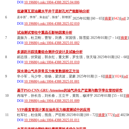
DOI:
10.19680/j.cnki.1004-4388.2025.04.006
低渗薄互层油藏水平井干层射孔对产能影响分析
1
2
1
1
1
6
孟令强
，李伟
，朱金起
，陈奎
，郭增强
2025年02期 [60－65][
摘要
](
642
)
[
pdf
2
DOI:
10.19680/j.cnki.1004-4388.2025.02.010
试油测试管柱中重晶石影响因素分析
7
庞振力，杜卫刚，曹智，刘勇，宋国强，陈雪茹 2025年01期 [7－14][
摘要
]
DOI:
10.19680/j.cnki.1004-4388.2025.01.002
多源距示踪流量组合测井仪设计及试验分析
8
郝志强，伏荣超，郭永红，董文辉，罗生强，张天瑞 2025年01期 [62－68]
DOI:
10.19680/j.cnki.1004-4388.2025.01.010
深水潜山气井异常压力恢复数据校正方法
9
辛小军，马少华，徐杨，梁洪波，梁豪 2025年01期 [1－6][
摘要
](
1024
)
[
pdf
DOI:
10.19680/j.cnki.1004-4388.2025.01.001
基于PSO-CNN-GRU-Attention的油气井生产监测与数字孪生管控研究
10
冉瑞平，孙长浩，刘长春，王立平，黄凯，穆泽宇 2025年01期 [55－61][
DOI:
10.19680/j.cnki.1004-4388.2025.01.009
VFPi垂直管流计算在油井压力梯度测试中的应用
11
杜军社，杜佳闻，熊燕，严臣刚 2025年01期 [69－72][
摘要
](
772
)
[
pdf
4023
DOI:
10.19680/j.cnki.1004-4388.2025.01.011