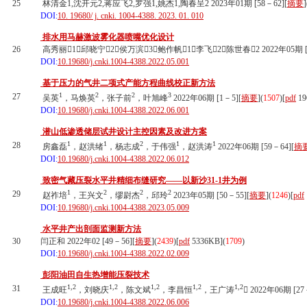
25
林清金1,沈开元2,蒋应飞2,罗强1,姚杰1,陶春呈2 2023年01期 [58－62][
摘要
]
DOI:
10. 19680/ j. cnki. 1004-4388. 2023. 01. 010
排水用马赫激波雾化器喷嘴优化设计
26
高秀丽1，邱晓宁2，侯万滨3，鲍作帆1，李飞2，陈世春2 2022年05期 [1
DOI:
10.19680/j.cnki.1004-4388.2022.05.001
基于压力的气井二项式产能方程曲线校正新方法
1
2
2
3
27
吴英
，马焕英
，张子前
，叶旭峰
2022年06期 [1－5][
摘要
](
1507
)
[
pdf
19
DOI:
10.19680/j.cnki.1004-4388.2022.06.001
潜山低渗透储层试井设计主控因素及改进方案
1
1
2
1
1
28
房鑫磊
，赵洪绪
，杨志成
，于伟强
，赵洪涛
2022年06期 [59－64][
摘
DOI:
10.19680/j.cnki.1004-4388.2022.06.012
致密气藏压裂水平井精细布缝研究——以新沙31-1井为例
1
2
2
2
29
赵祚培
，王兴文
，缪尉杰
，邱玲
2023年05期 [50－55][
摘要
](
1246
)
[
pdf
DOI:
10.19680/j.cnki.1004-4388.2023.05.009
水平井产出剖面监测新方法
30
闫正和 2022年02 [49－56][
摘要
](
2439
)
[
pdf
5336KB]
(
1709
)
DOI:
10.19680/j.cnki.1004-4388.2022.02.009
彭阳油田自生热增能压裂技术
1,2
1,2
1,2
1,2
1,2
31
王成旺
，刘晓庆
，陈文斌
，李昌恒
，王广涛
 2022年06期 [27
DOI:
10.19680/j.cnki.1004-4388.2022.06.006