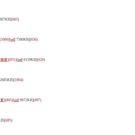
807KB]
(
665
)
(
1000
)
[
pdf
7580KB]
(
656
)
[
摘要
](
951
)
[
pdf
6159KB]
(
620
)
2685KB]
(
1064
)
摘要
](
865
)
[
pdf
9072KB]
(
697
)
KB]
(
685
)