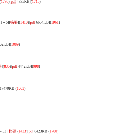
(
1780
)
[
pdf
4835KB]
(
1715
)
－5][
摘要
](
1410
)
[
pdf
6654KB]
(
1961
)
62KB]
(
1089
)
要
](
835
)
[
pdf
4442KB]
(
998
)
17479KB]
(
1063
)
－33][
摘要
](
1433
)
[
pdf
8423KB]
(
1700
)