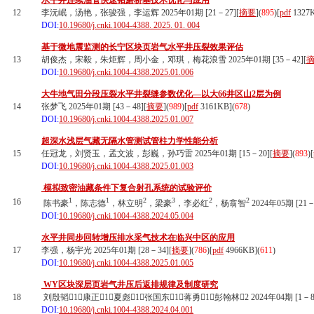
水平井连续油管快速钻磨桥塞技术优化与应用
12
李沅岷，汤艳，张骏强，李运辉 2025年01期 [21－27][
摘要
](
895
)
[
pdf
1327
DOI:
10.19680/j.cnki.1004-4388. 2025. 01. 004
基于微地震监测的长宁区块页岩气水平井压裂效果评估
13
胡俊杰，宋毅，朱炬辉，周小金，邓琪，梅花浪雪 2025年01期 [35－42][
DOI:
10.19680/j.cnki.1004-4388.2025.01.006
大牛地气田分段压裂水平井裂缝参数优化—以大66井区山2层为例
14
张梦飞 2025年01期 [43－48][
摘要
](
989
)
[
pdf
3161KB]
(
678
)
DOI:
10.19680/j.cnki.1004-4388.2025.01.007
超深水浅层气藏无隔水管测试管柱力学性能分析
15
任冠龙，刘贤玉，孟文波，彭巍，孙巧雷 2025年01期 [15－20][
摘要
](
893
)
[
DOI:
10.19680/j.cnki.1004-4388.2025.01.003
模拟致密油藏条件下复合射孔系统的试验评价
1
1
2
3
2
2
16
陈书豪
，陈志德
，林立明
，梁豪
，李必红
，杨翕智
2024年05期 [21－
DOI:
10.19680/j.cnki.1004-4388.2024.05.004
水平井同步回转增压排水采气技术在临兴中区的应用
17
李强，杨宇光 2025年01期 [28－34][
摘要
](
786
)
[
pdf
4966KB]
(
611
)
DOI:
10.19680/j.cnki.1004-4388.2025.01.005
WY区块深层页岩气井压后返排规律及制度研究
18
刘殷韬1，康正1，夏彪1，张国东1，蒋勇1，彭翰林2 2024年04期 [1－8
DOI:
10.19680/j.cnki.1004-4388.2024.04.001