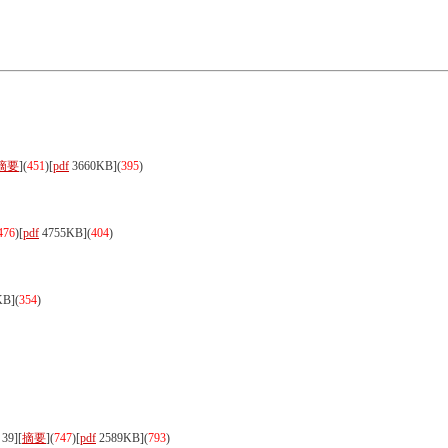
摘要
](
451
)
[
pdf
3660KB]
(
395
)
476
)
[
pdf
4755KB]
(
404
)
KB]
(
354
)
39][
摘要
](
747
)
[
pdf
2589KB]
(
793
)