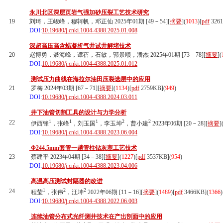
永川北区深层页岩气强加砂压裂工艺技术研究
19
刘琦，王峻峰，穆轲帆，邓正仙 2025年01期 [49－54][
摘要
](
1013
)
[
pdf
326
DOI:
10.19680/j.cnki.1004-4388.2025.01.008
深超高压高含蜡凝析气井试井解堵技术
20
赵博勇，聂海峰，谭蓓，石敏，郭景顺，潘杰 2025年01期 [73－78][
摘要
](
DOI:
10.19680/j.cnki.1004-4388.2025.01.012
测试压力曲线在海拉尔油田压裂选层中的应用
21
罗梅 2024年03期 [67－71][
摘要
](
1134
)
[
pdf
2759KB]
(
949
)
DOI:
10.19680/j.cnki.1004-4388.2024.03.011
井下油管切割工具的设计与力学分析
1
1
1
2
2
22
伊西锋
，张峰
，刘玉国
，李玉坤
，曹小建
2023年06期 [20－28][
摘要
]
DOI:
10.19680/j.cnki.1004-4388.2023.06.004
Φ244.5mm套管一趟管柱钻灰塞工艺技术
23
蔡建平 2023年04期 [34－38][
摘要
](
1227
)
[
pdf
3537KB]
(
954
)
DOI:
10.19680/j.cnki.1004-4388.2023.04.006
高温高压测试封隔器的改进
1
2
2
24
程莹
，张伟
，汪坤
2022年06期 [11－16][
摘要
](
1489
)
[
pdf
3466KB]
(
1366
)
DOI:
10.19680/j.cnki.1004-4388.2022.06.003
连续油管分布式光纤测井技术在产出剖面中的应用