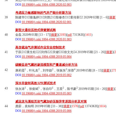
38
吴志均1，段德祥2，王文广2，唐红君3，阮井泉2，杨永利2 2020年02期 [
DOI:
10.19680/j.cnki.1004-4388.2020.02.003
考虑应力敏感影响的气井产能分析新方法
39
陈建华1，骆逸婷1，刘凯1，殷修杏1，童传新2 2020年02期 [1－6][
摘要
DOI:
10.19680/j.cnki.1004-4388.2020.02.001
新型大通径压控式弹簧测试阀
40
金磊 2020年01期 [13－17][
摘要
](
2193
)
[
pdf
7313KB]
(
1411
)
DOI:
10.19680/j.cnki.1004-4388.2020.01.003
高含硫油气井测试作业安全控制技术
41
于跃1，黄生松2，刘伟2，关键3，徐文光4 2019年05期 [21－26][
摘要
](
2
DOI:
10.19680/j.cnki.1004-4388.2019.05.004
碳酸盐岩气藏的渗流模型和产量递减分析方法
1
2
2
3
4
42
康莉霞
，叶礼友
，刘华勋
，张振东
,张蓉
2019年05期 [8－15][
摘要
](
27
DOI:
10.19680/j.cnki.1004-4388.2019.05.002
深水非旋转高效APR测试技术
1
1
1
2
2
43
张永涛
，张俊斌
，张自印
，王星
，陈书豪
2019年05期 [16－20][
摘要
](
DOI:
10.19680/j.cnki.1004-4388.2019.05.003
威远龙马溪组页岩气藏加砂压裂异常原因分析及对策
44
龚蔚，袁灿明 2019年05期 [33－38][
摘要
](
1576
)
[
pdf
13743KB]
(
1614
)
DOI:
10.19680/j.cnki.1004-4388.2019.05.006