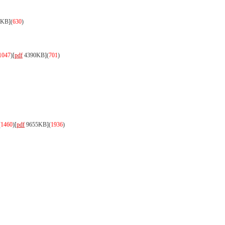
1KB]
(
630
)
1047
)
[
pdf
4390KB]
(
701
)
(
1460
)
[
pdf
9655KB]
(
1936
)