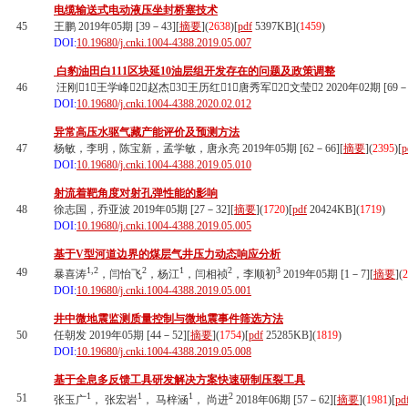
电缆输送式电动液压坐封桥塞技术
45
王鹏 2019年05期 [39－43][
摘要
](
2638
)
[
pdf
5397KB]
(
1459
)
DOI:
10.19680/j.cnki.1004-4388.2019.05.007
白豹油田白111区块延10油层组开发存在的问题及政策调整
46
汪刚1，王学峰2，赵杰3，王历红1，唐秀军2，文莹2 2020年02期 [69－7
DOI:
10.19680/j.cnki.1004-4388.2020.02.012
异常高压水驱气藏产能评价及预测方法
47
杨敏，李明，陈宝新，孟学敏，唐永亮 2019年05期 [62－66][
摘要
](
2395
)
[
p
DOI:
10.19680/j.cnki.1004-4388.2019.05.010
射流着靶角度对射孔弹性能的影响
48
徐志国，乔亚波 2019年05期 [27－32][
摘要
](
1720
)
[
pdf
20424KB]
(
1719
)
DOI:
10.19680/j.cnki.1004-4388.2019.05.005
基于V型河道边界的煤层气井压力动态响应分析
1,2
2
1
2
3
49
暴喜涛
，闫怡飞
，杨江
，闫相祯
，李顺初
2019年05期 [1－7][
摘要
](
2
DOI:
10.19680/j.cnki.1004-4388.2019.05.001
井中微地震监测质量控制与微地震事件筛选方法
50
任朝发 2019年05期 [44－52][
摘要
](
1754
)
[
pdf
25285KB]
(
1819
)
DOI:
10.19680/j.cnki.1004-4388.2019.05.008
基于全息多反馈工具研发解决方案快速研制压裂工具
1
1
1
2
51
张玉广
， 张宏岩
， 马梓涵
， 尚进
2018年06期 [57－62][
摘要
](
1981
)
[
pd