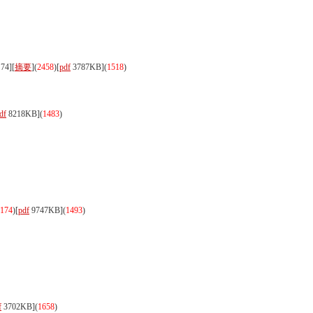
4][
摘要
](
2458
)
[
pdf
3787KB]
(
1518
)
df
8218KB]
(
1483
)
174
)
[
pdf
9747KB]
(
1493
)
f
3702KB]
(
1658
)